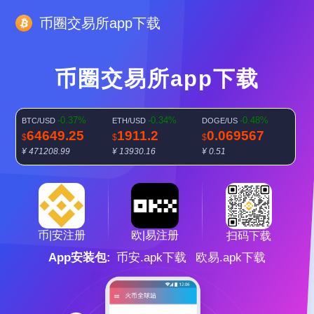
币圈交易所app下载
币圈交易所app下载
-0.37%
-0.34%
-0.48%
BTC/USD
ETH/USD
DOGE/US
64649.25
1911.2
0.069567
$
$
$
¥ 471208.99
¥ 13930.16
¥ 0.51
-0.71%
SOL/USD
73.3829
$
¥ 534.87
欧|易注册
币|安注册
扫码下载
App安装包:
币安.apk下载
欧易.apk下载